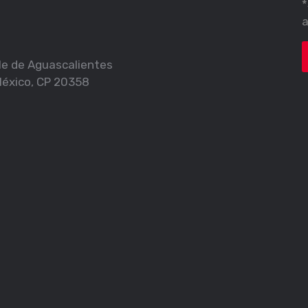
*
a
alle de Aguascalientes
México, CP 20358