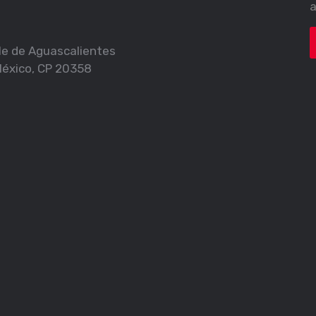
a
alle de Aguascalientes
México, CP 20358