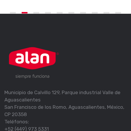
Municipio de Calvillo 129, Parque industrial Valle de
Aguascalientes
San Francisco de los Romo, Aguascalientes, México,
CP 20358
Teléfonos:
+52 (449) 973 5331